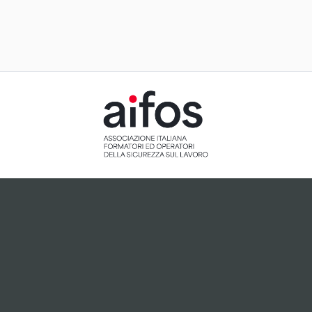
ACCETTAZIONE E GESTIONE
COOKIE PER IL NOSTRO SITO
Il sito utilizza cookie tecnici, ci preme tuttavia informarti
che, dietro tuo esplicito consenso espresso attraverso
cliccando sul pulsante "Accetto", potranno essere
installati cookie analitici o cookie collegati a plugin di
terze parti che potrebbero essere attivi sul sito.
Accetto
Non accetto