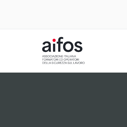
ACCETTAZIONE E GESTIONE
COOKIE PER IL NOSTRO SITO
Il sito utilizza cookie tecnici, ci preme tuttavia informarti
che, dietro tuo esplicito consenso espresso attraverso
cliccando sul pulsante "Accetto", potranno essere
installati cookie analitici o cookie collegati a plugin di
terze parti che potrebbero essere attivi sul sito.
Accetto
Non accetto