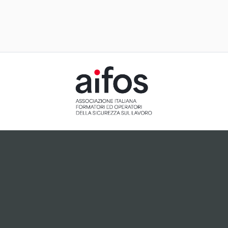
ACCETTAZIONE E GESTIONE
COOKIE PER IL NOSTRO SITO
Il sito utilizza cookie tecnici, ci preme tuttavia informarti
che, dietro tuo esplicito consenso espresso attraverso
cliccando sul pulsante "Accetto", potranno essere
installati cookie analitici o cookie collegati a plugin di
terze parti che potrebbero essere attivi sul sito.
Accetto
Non accetto