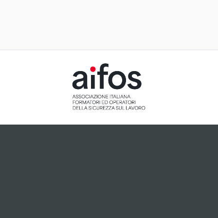
ACCETTAZIONE E GESTIONE
COOKIE PER IL NOSTRO SITO
Il sito utilizza cookie tecnici, ci preme tuttavia informarti
che, dietro tuo esplicito consenso espresso attraverso
cliccando sul pulsante "Accetto", potranno essere
installati cookie analitici o cookie collegati a plugin di
terze parti che potrebbero essere attivi sul sito.
Accetto
Non accetto